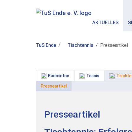
Skip to main content
AKTUELLES
S
You are here:
TuS Ende
Tischtennis
Presseartikel
Badminton
Tennis
Tischte
(current)
Presseartikel
Presseartikel