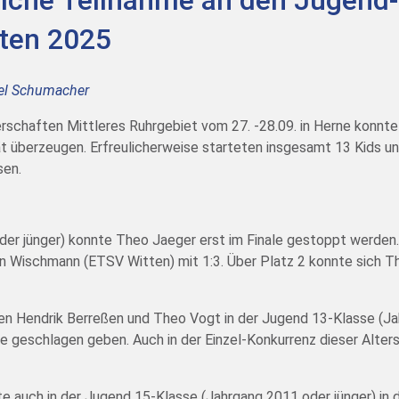
eiche Teilnahme an den Jugend-
ten 2025
el Schumacher
erschaften Mittleres Ruhrgebiet vom 27. -28.09. in Herne konnt
ät überzeugen. Erfreulicherweise starteten insgesamt 13 Kids un
sen.
er jünger) konnte Theo Jaeger erst im Finale gestoppt werden.
Wischmann (ETSV Witten) mit 1:3. Über Platz 2 konnte sich Th
Ben Hendrik Berreßen und Theo Vogt in der Jugend 13-Klasse (Ja
ale geschlagen geben. Auch in der Einzel-Konkurrenz dieser Alte
e auch in der Jugend 15-Klasse (Jahrgang 2011 oder jünger) in