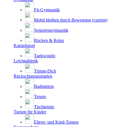
Fit-Gymnastik
Mobil bleiben durch Bewegung
(current)
Seniorengymnastik
Rücken & Relax
Kampfsport
Taekwondo
Leichtathletik
Trimm-Dich
Rückschlagsportarten
Badminton
Tennis
Tischtennis
Turnen für Kinder
Eltern- und Kind-Turnen