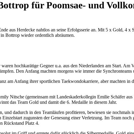
ottrop für Poomsae- und Vollko
us Herdecke nahtlos an seine Erfolgsserie an. Mit 5 x Gold, 4 x Sil
 in Bottrop wieder ordentlich abräumen.
afür waren hochkarätige Gegner u.a. aus den Niederlanden am Start. 
tkämpfen. Den Anfang machten morgens wie immer die Synchronteams u
z am Anfang ihrer sportlichen Taekwondokarriere, aber machten in di
mily Nitsche (gemeinsam mit Landeskaderkollegin Emilie Schäfer aus 
winnt das Team Gold und damit die 6. Medaille in diesem Jahr.
und dadurch in den Teamläufen profitieren, bewiesen sie nochmals in de
en Einzelstart zugunsten der Genesung einer Verletzung. Im Team noch
n Rückstand Platz 4.
solut im Griff und erntete dafür glücklich die Silbermedaille. Gold 