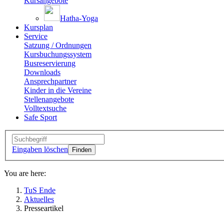
Kursangebote
Hatha-Yoga
Kursplan
Service
Satzung / Ordnungen
Kursbuchungssystem
Busreservierung
Downloads
Ansprechpartner
Kinder in die Vereine
Stellenangebote
Volltextsuche
Safe Sport
Eingaben löschen
You are here:
TuS Ende
Aktuelles
Presseartikel