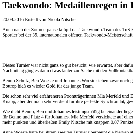
Taekwondo: Medaillenregen in B
20.09.2016
Erstellt von
Nicola Nitsche
Auch nach der Sommerpause knüpft das Taekwondo-Team des TuS Ende a
Sportler bei der 35. internationalen offenen Taekwondo-Meisterschaft
Dieses Turnier war nicht ganz so gut besucht, wie erwartet, aber d
Nachmittag ging es dann etwas lauter zur Sache mit den Vollkontak
Benno Schulz, Ben Woeste und Johannes Woeste stehen zwar noch gan
Bottrop hieß es wieder Gold für das junge Team.
Die schon sehr viel erfahreneren Poomträgerinnen Mia Merfeld und E
Knapp, aber dennoch sehr verdient für ihre perfekte Synchronität, ge
Wie dicht Benno, Ben und Johannes leistungsmäßig beieinander liegen, 
für Benno und Platz 4 für Johannes. Mia Merfeld verzichtete auf ein
mehr punkten und überließen Emily Nitsche mit knappen 0,07 Punkte
Anna Woeste hatte bei ihrem zweiten Turnier überhaupt die Nerven ab