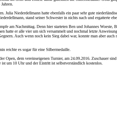
 Jahren.
n. Julia Niederdellmann hatte ebenfalls ein paar sehr gute niederländis
ederdellmann, stand seiner Schwester in nichts nach und ergatterte ebe
tkämpfe am Nachmittag. Denn hier starteten Ben und Johannes Woeste, 
ehen hatte er alle vier um sich versammelt und nochmal letzte Anweisun
n Gegnern. Auch wenn noch kein Sieg dabei war, konnte man aber auch n
 reichte es sogar für eine Silbermedaille.
nder Open, dem vereinseigenen Turnier, am 24.09.2016. Zuschauer si
st um 10 Uhr und der Eintritt ist selbstverständlich kostenlos.