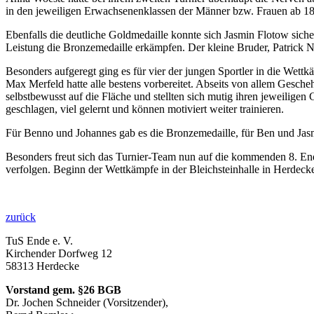
in den jeweiligen Erwachsenenklassen der Männer bzw. Frauen ab 18
Ebenfalls die deutliche Goldmedaille konnte sich Jasmin Flotow sicher
Leistung die Bronzemedaille erkämpfen. Der kleine Bruder, Patrick Ni
Besonders aufgeregt ging es für vier der jungen Sportler in die Wet
Max Merfeld hatte alle bestens vorbereitet. Abseits von allem Gesch
selbstbewusst auf die Fläche und stellten sich mutig ihren jeweilige
geschlagen, viel gelernt und können motiviert weiter trainieren.
Für Benno und Johannes gab es die Bronzemedaille, für Ben und Jasmin
Besonders freut sich das Turnier-Team nun auf die kommenden 8. E
verfolgen. Beginn der Wettkämpfe in der Bleichsteinhalle in Herdecke i
zurück
TuS Ende e. V.
Kirchender Dorfweg 12
58313 Herdecke
Vorstand gem. §26 BGB
Dr. Jochen Schneider (Vorsitzender),