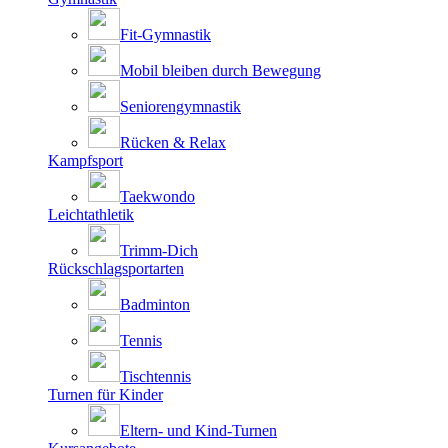
Fit-Gymnastik
Mobil bleiben durch Bewegung
Seniorengymnastik
Rücken & Relax
Kampfsport
Taekwondo
Leichtathletik
Trimm-Dich
Rückschlagsportarten
Badminton
Tennis
Tischtennis
Turnen für Kinder
Eltern- und Kind-Turnen