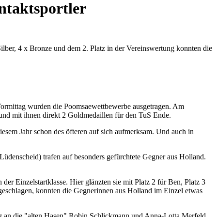
ntaktsportler
ber, 4 x Bronze und dem 2. Platz in der Vereinswertung konnten die
Am Vormittag wurden die Poomsaewettbewerbe ausgetragen. Am
nd mit ihnen direkt 2 Goldmedaillen für den TuS Ende.
esem Jahr schon des öfteren auf sich aufmerksam. Und auch in
Lüdenscheid) trafen auf besonders gefürchtete Gegner aus Holland.
r Einzelstartklasse. Hier glänzten sie mit Platz 2 für Ben, Platz 3
 geschlagen, konnten die Gegnerinnen aus Holland im Einzel etwas
ging an die "alten Hasen" Robin Schlickmann und Anna-Lotta Merfeld