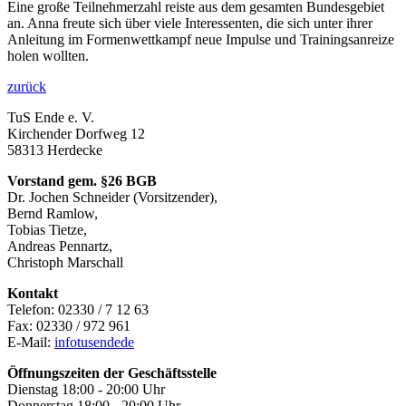
Eine große Teilnehmerzahl reiste aus dem gesamten Bundesgebiet
an. Anna freute sich über viele Interessenten, die sich unter ihrer
Anleitung im Formenwettkampf neue Impulse und Trainingsanreize
holen wollten.
zurück
TuS Ende e. V.
Kirchender Dorfweg 12
58313 Herdecke
Vorstand gem. §26 BGB
Dr. Jochen Schneider (Vorsitzender),
Bernd Ramlow,
Tobias Tietze,
Andreas Pennartz,
Christoph Marschall
Kontakt
Telefon: 02330 / 7 12 63
Fax: 02330 / 972 961
E-Mail:
info
tusende
de
Öffnungszeiten der Geschäftsstelle
Dienstag 18:00 - 20:00 Uhr
Donnerstag 18:00 - 20:00 Uhr