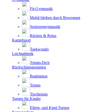
Fit-Gymnastik
Mobil bleiben durch Bewegung
Seniorengymnastik
Rücken & Relax
Kampfsport
Taekwondo
Leichtathletik
Trimm-Dich
Rückschlagsportarten
Badminton
Tennis
Tischtennis
Turnen für Kinder
Eltern- und Kind-Turnen