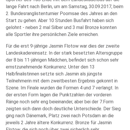
lange Fahrt nach Berlin, um am Samstag, 30.09.2017, beim
2. Bundesranglistenturnier Poomsae des Jahres an den
Start zu gehen. Aber 10 Stunden Busfahrt haben sich
gelohnt - neben 2 mal Silber und 3 mal Bronze konnten
alle Sportler ihre persönlichen Ziele erreichen.
Für die erst 9-jährige Jasmin Flotow war dies der zweite
Landeskadereinsatz. In der stark besetzten Altersgruppe
der 8 bis 11-jährigen Mädchen, befindet sich schon sehr
ernstzunehmende Konkurrenz. Unter den 13
Halbfinalistinnen setzte sich Jasmin als jüngste
Teilnehmerin mit dem zweitbesten Ergebnis gekonnt in
Szene. Im Finale wurden die Formen 4 und 7 verlangt. In
der ersten Form lagen die Punktzahlen der vorderen
Ränge noch sehr eng beieinander, aber bei der 7.Form
zeigten sich dann doch deutliche Unterschiede. Der Sieg
ging nach Dänemark, Platz zwei nach Potsdam an die
jeweils 2 Jahre ältere Konkurrenz. Bronze für Jasmin
Flotow, die sich noch über zwei sicherlich sehr