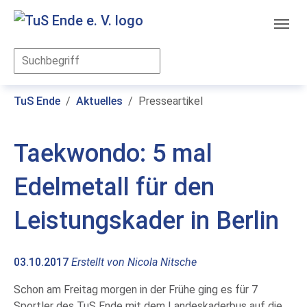
Skip to main content
You are here:
TuS Ende
Aktuelles
Presseartikel
Taekwondo: 5 mal
Edelmetall für den
Leistungskader in Berlin
03.10.2017
Erstellt von
Nicola Nitsche
Schon am Freitag morgen in der Frühe ging es für 7
Sportler des TuS Ende mit dem Landeskaderbus auf die