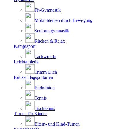
Fit-Gymnastik
Mobil bleiben durch Bewegung
Seniorengymnastik
Rücken & Relax
Kampfsport
Taekwondo
Leichtathletik
Trimm-Dich
Rückschlagsportarten
Badminton
Tennis
Tischtennis
Turnen für Kinder
Eltern- und Kind-Turnen