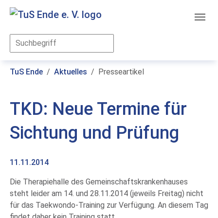
Skip to main content
You are here:
TuS Ende
Aktuelles
Presseartikel
TKD: Neue Termine für
Sichtung und Prüfung
11.11.2014
Die Therapiehalle des Gemeinschaftskrankenhauses
steht leider am 14. und 28.11.2014 (jeweils Freitag) nicht
für das Taekwondo-Training zur Verfügung. An diesem Tag
findet daher kein Training statt.