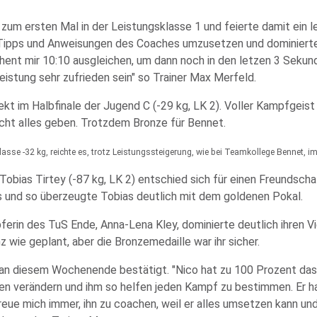
um ersten Mal in der Leistungsklasse 1 und feierte damit ein 
e Tipps und Anweisungen des Coaches umzusetzen und dominierte 
hent mir 10:10 ausgleichen, um dann noch in den letzen 3 Sekun
eistung sehr zufrieden sein" so Trainer Max Merfeld.
t im Halbfinale der Jugend C (-29 kg, LK 2). Voller Kampfgeist g
cht alles geben. Trotzdem Bronze für Bennet.
Klasse -32 kg, reichte es, trotz Leistungssteigerung, wie bei Teamkollege Bennet, im
bias Tirtey (-87 kg, LK 2) entschied sich für einen Freundschaft
s und so überzeugte Tobias deutlich mit dem goldenen Pokal.
ferin des TuS Ende, Anna-Lena Kley, dominierte deutlich ihren V
nz wie geplant, aber die Bronzemedaille war ihr sicher.
 an diesem Wochenende bestätigt. "Nico hat zu 100 Prozent das
en verändern und ihm so helfen jeden Kampf zu bestimmen. Er h
freue mich immer, ihn zu coachen, weil er alles umsetzen kann un