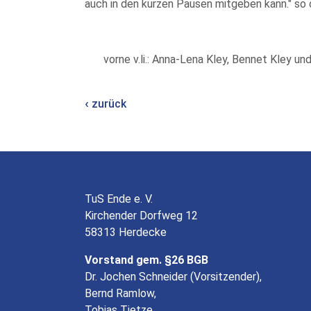
auch in den kurzen Pausen mitgeben kann." so 
vorne v.li.: Anna-Lena Kley, Bennet Kley un
zurück
TuS Ende e. V.
Kirchender Dorfweg 12
58313 Herdecke
Vorstand gem. §26 BGB
Dr. Jochen Schneider (Vorsitzender),
Bernd Ramlow,
Tobias Tietze,