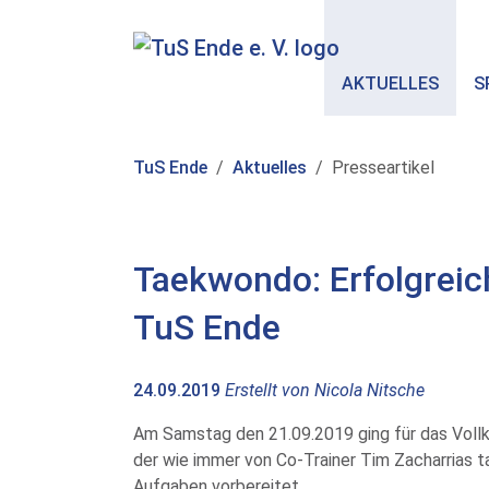
Skip to main content
AKTUELLES
S
You are here:
TuS Ende
Aktuelles
Presseartikel
Taekwondo: Erfolgreic
TuS Ende
24.09.2019
Erstellt von
Nicola Nitsche
Am Samstag den 21.09.2019 ging für das Vollk
der wie immer von Co-Trainer Tim Zacharrias 
Aufgaben vorbereitet.