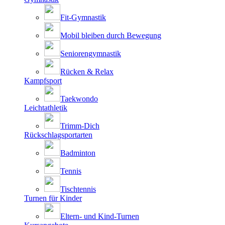
Fit-Gymnastik
Mobil bleiben durch Bewegung
Seniorengymnastik
Rücken & Relax
Kampfsport
Taekwondo
Leichtathletik
Trimm-Dich
Rückschlagsportarten
Badminton
Tennis
Tischtennis
Turnen für Kinder
Eltern- und Kind-Turnen