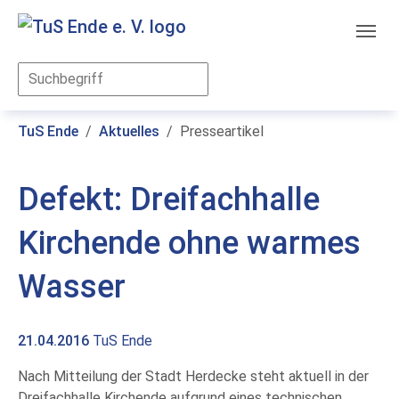
Skip to main content
You are here:
TuS Ende
Aktuelles
Presseartikel
Defekt: Dreifachhalle
Kirchende ohne warmes
Wasser
21.04.2016
TuS Ende
Nach Mitteilung der Stadt Herdecke steht aktuell in der
Dreifachhalle Kirchende aufgrund eines technischen