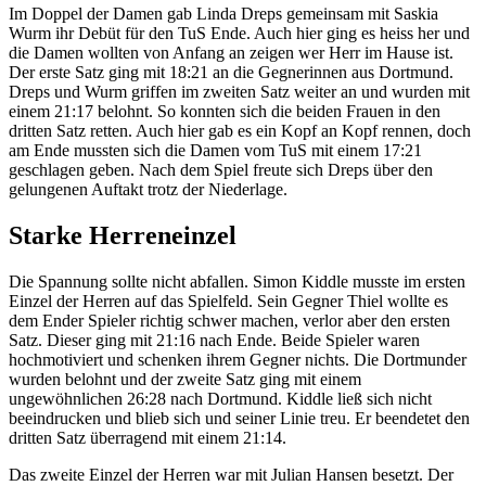
Im Doppel der Damen gab Linda Dreps gemeinsam mit Saskia
Wurm ihr Debüt für den TuS Ende. Auch hier ging es heiss her und
die Damen wollten von Anfang an zeigen wer Herr im Hause ist.
Der erste Satz ging mit 18:21 an die Gegnerinnen aus Dortmund.
Dreps und Wurm griffen im zweiten Satz weiter an und wurden mit
einem 21:17 belohnt. So konnten sich die beiden Frauen in den
dritten Satz retten. Auch hier gab es ein Kopf an Kopf rennen, doch
am Ende mussten sich die Damen vom TuS mit einem 17:21
geschlagen geben. Nach dem Spiel freute sich Dreps über den
gelungenen Auftakt trotz der Niederlage.
Starke Herreneinzel
Die Spannung sollte nicht abfallen. Simon Kiddle musste im ersten
Einzel der Herren auf das Spielfeld. Sein Gegner Thiel wollte es
dem Ender Spieler richtig schwer machen, verlor aber den ersten
Satz. Dieser ging mit 21:16 nach Ende. Beide Spieler waren
hochmotiviert und schenken ihrem Gegner nichts. Die Dortmunder
wurden belohnt und der zweite Satz ging mit einem
ungewöhnlichen 26:28 nach Dortmund. Kiddle ließ sich nicht
beeindrucken und blieb sich und seiner Linie treu. Er beendetet den
dritten Satz überragend mit einem 21:14.
Das zweite Einzel der Herren war mit Julian Hansen besetzt. Der