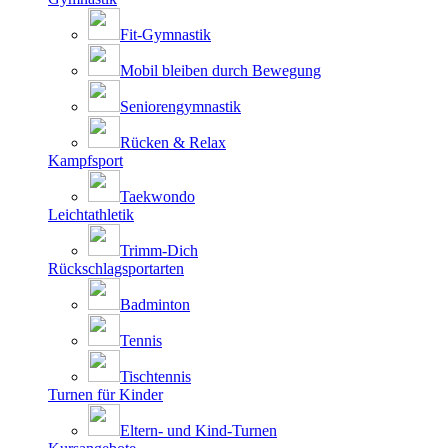
Fit-Gymnastik
Mobil bleiben durch Bewegung
Seniorengymnastik
Rücken & Relax
Kampfsport
Taekwondo
Leichtathletik
Trimm-Dich
Rückschlagsportarten
Badminton
Tennis
Tischtennis
Turnen für Kinder
Eltern- und Kind-Turnen