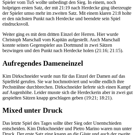
Spieler vom TuS wollte unbedingt den Sieg. In einem, noch
holprigen ersten Satz, der mit 21:19 nach Herdecke ging überzeugte
der Spieler umso mehr im zweiten Satz. Mit einem klaren 21:8 holte
er den nächsten Punkt nach Herdecke und beendete sein Spiel
eindrucksvoll.
Weiter ging es mit dem dritten Einzel der Herren. Hier wurde
Christoph Marschall vom Kapitän aufgestellt. Auch Marschall
konnte seinen Gegenspieler aus Dortmund in zwei Sätzen
bezwingen und den Punkt nach Herdecke holen (21:16; 21:15).
Aufregendes Dameneinzel
Kim Dirkschneider wurde nun für das Einzel der Damen auf das
Spielfeld gerufen. Sie war hochmotiviert und wollte endlich ihre
Pechsträhne durchbrechen. Dirkschneider lieferte sich einen Kampf
auf Augenhöhe. Leider musste sich die Herdeckerin aber in zwei gut
gespielten Sätzen knapp geschlagen geben (19:21; 18:21).
Mixed unter Druck
Das letzte Spiel des Tages sollte über Sieg oder Unentschieden
entscheiden. Kim Dirkschneider und Pietro Marino waren nun unter
Druck. Der erste Satz ging knapp an die Gäste und auch der zweite