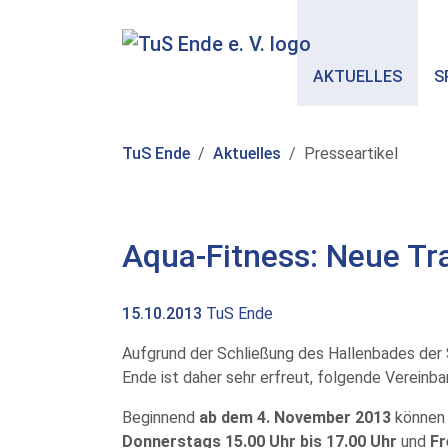
Skip to main content
AKTUELLES
S
You are here:
TuS Ende
Aktuelles
Presseartikel
Aqua-Fitness: Neue Tr
15.10.2013
TuS Ende
Aufgrund der Schließung des Hallenbades der S
Ende ist daher sehr erfreut, folgende Verein
Beginnend
ab dem 4. November 2013
können 
Donnerstags 15.00 Uhr bis 17.00 Uhr
und
Fr