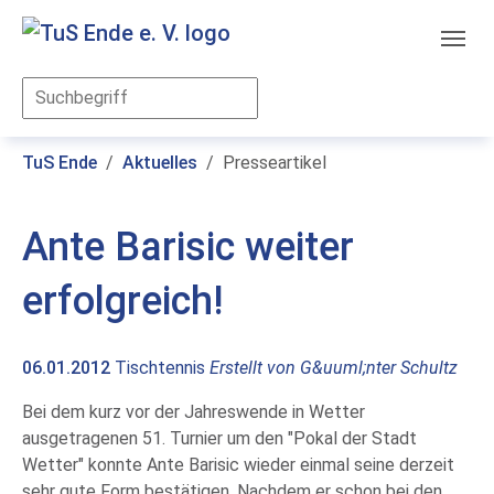
Skip to main content
You are here:
TuS Ende
Aktuelles
Presseartikel
Ante Barisic weiter
erfolgreich!
06.01.2012
Tischtennis
Erstellt von
G&uuml;nter Schultz
Bei dem kurz vor der Jahreswende in Wetter
ausgetragenen 51. Turnier um den "Pokal der Stadt
Wetter" konnte Ante Barisic wieder einmal seine derzeit
sehr gute Form bestätigen. Nachdem er schon bei den