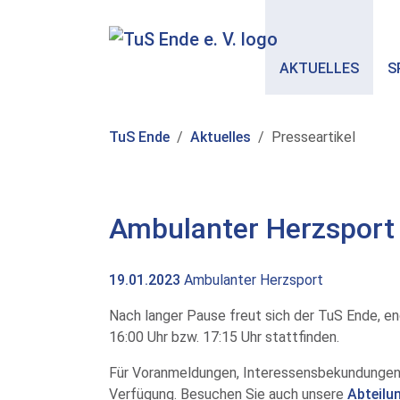
Skip to main content
AKTUELLES
S
You are here:
TuS Ende
Aktuelles
Presseartikel
Ambulanter Herzsport
19.01.2023
Ambulanter Herzsport
Nach langer Pause freut sich der TuS Ende, e
16:00 Uhr bzw. 17:15 Uhr stattfinden.
Für Voranmeldungen, Interessensbekundungen u
Verfügung. Besuchen Sie auch unsere
Abteilu