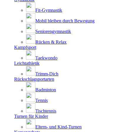
Fit-Gymnastik
Mobil bleiben durch Bewegung
Seniorengymnastik
Rücken & Relax
Kampfsport
Taekwondo
Leichtathletik
Trimm-Dich
Rückschlagsportarten
Badminton
Tennis
Tischtennis
Turnen für Kinder
Eltern- und Kind-Turnen