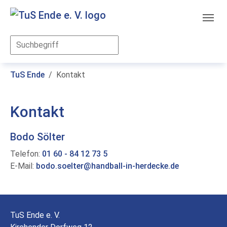
Skip to main content
You are here:
TuS Ende
Kontakt
Kontakt
Bodo Sölter
Telefon:
01 60 - 84 12 73 5
E-Mail:
bodo.soelter
handball-in-herdecke
de
TuS Ende e. V.