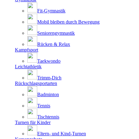
Fit-Gymnastik
Mobil bleiben durch Bewegung
Seniorengymnastik
Rücken & Relax
Kampfsport
Taekwondo
Leichtathletik
Trimm-Dich
Rückschlagsportarten
Badminton
Tennis
Tischtennis
Turnen für Kinder
Eltern- und Kind-Turnen