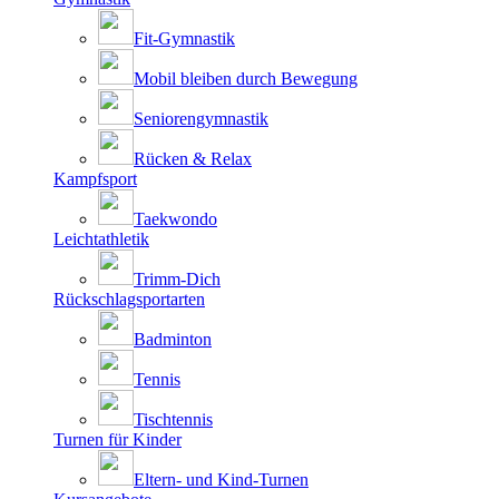
Fit-Gymnastik
Mobil bleiben durch Bewegung
Seniorengymnastik
Rücken & Relax
Kampfsport
Taekwondo
Leichtathletik
Trimm-Dich
Rückschlagsportarten
Badminton
Tennis
Tischtennis
Turnen für Kinder
Eltern- und Kind-Turnen